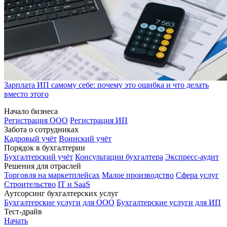
Зарплата ИП самому себе: почему это ошибка и что делать
вместо этого
Начало бизнеса
Регистрация ООО
Регистрация ИП
Забота о сотрудниках
Кадровый учёт
Воинский учёт
Порядок в бухгалтерии
Бухгалтерский учёт
Консультации бухгалтера
Экспресс-аудит
Решения для отраслей
Торговля на маркетплейсах
Малое производство
Сфера услуг
Строительство
IT и SaaS
Аутсорсинг бухгалтерских услуг
Бухгалтерские услуги для ООО
Бухгалтерские услуги для ИП
Тест-драйв
Начать