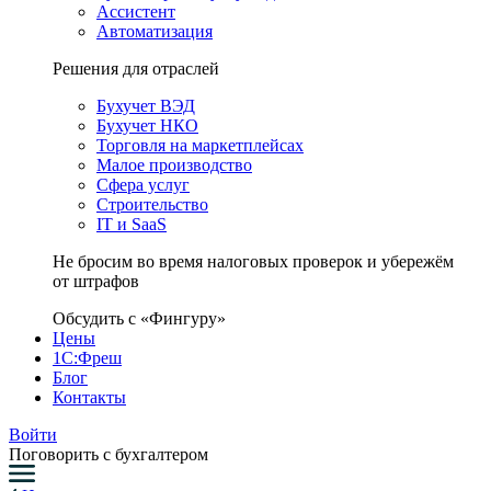
Ассистент
Автоматизация
Решения для отраслей
Бухучет ВЭД
Бухучет НКО
Торговля на маркетплейсах
Малое производство
Сфера услуг
Строительство
IT и SaaS
Не бросим во время налоговых проверок и убережём
от штрафов
Обсудить с «Фингуру»
Цены
1С:Фреш
Блог
Контакты
Войти
Поговорить с бухгалтером