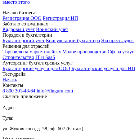
вместо этого
Начало бизнеса
Регистрация ООО
Регистрация ИП
Забота о сотрудниках
Кадровый учёт
Воинский учёт
Порядок в бухгалтерии
Бухгалтерский учёт
Консультации бухгалтера
Экспресс-аудит
Решения для отраслей
Торговля на маркетплейсах
Малое производство
Сфера услуг
Строительство
IT и SaaS
Аутсорсинг бухгалтерских услуг
Бухгалтерские услуги для ООО
Бухгалтерские услуги для ИП
Тест-драйв
Начать
Контакты
8 800 301-48-64
info@finguru.com
Скачать приложение
Адрес
Тула:
ул. Жуковского, д. 58, оф. 607 (6 этаж)