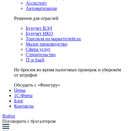
Ассистент
Автоматизация
Решения для отраслей
Бухучет ВЭД
Бухучет НКО
Торговля на маркетплейсах
Малое производство
Сфера услуг
Строительство
IT и SaaS
Не бросим во время налоговых проверок и убережём
от штрафов
Обсудить с «Фингуру»
Цены
1С:Фреш
Блог
Контакты
Войти
Поговорить с бухгалтером