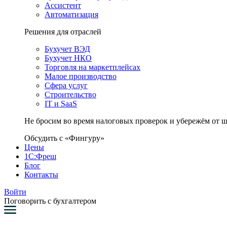
Ассистент
Автоматизация
Решения для отраслей
Бухучет ВЭД
Бухучет НКО
Торговля на маркетплейсах
Малое производство
Сфера услуг
Строительство
IT и SaaS
Не бросим во время налоговых проверок и убережём от 
Обсудить с «Фингуру»
Цены
1С:Фреш
Блог
Контакты
Войти
Поговорить с бухгалтером