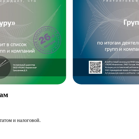
нам
татом и налоговой.