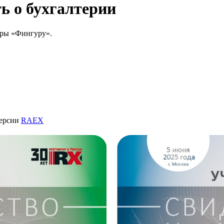
ть
о бухгалтерии
еры «Фингуру».
ерсии
RAEX