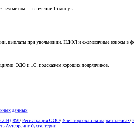
ечаем мигом — в течение 15 минут.
мии, выплаты при увольнении, НДФЛ и ежемесячные взносы в ф
ациями, ЭДО и 1С, подскажем хороших подрядчиков.
льных данных
ку 2-НДФЛ
/
Регистрация ООО
/
Учёт торговли на маркетплейсах
/
ть
Аутсорсинг бухгалтерии