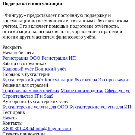
Поддержка и консультации
«Фингуру» предоставляет постоянную поддержку и
консультации по всем вопросам, связанным с бухгалтерским
учётом. Это включает помощь в подготовке отчётности,
оптимизации налоговых выплат, управлении затратами и
многим другим аспектам финансового учёта.
Раскрыть
Начало бизнеса
Регистрация ООО
Регистрация ИП
Забота о сотрудниках
Кадровый учёт
Воинский учёт
Порядок в бухгалтерии
Бухгалтерский учёт
Консультации бухгалтера
Экспресс-аудит
Решения для отраслей
Торговля на маркетплейсах
Малое производство
Сфера услуг
Строительство
IT и SaaS
Аутсорсинг бухгалтерских услуг
Бухгалтерские услуги для ООО
Бухгалтерские услуги для ИП
Тест-драйв
Начать
Контакты
8 800 301-48-64
info@finguru.com
Скачать приложение