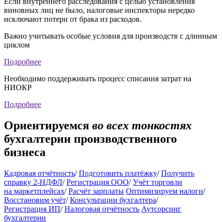
Если внутреннего расследования с целью установления
виновных лиц не было, налоговые инспекторы нередко
исключают потери от брака из расходов.
Важно учитывать особые условия для производств с длинным
циклом
Подробнее
Необходимо поддерживать процесс списания затрат на
НИОКР
Подробнее
Ориентируемся
во всех тонкостях
бухгалтерии производственного
бизнеса
Кадровая отчётность
/
Подготовить платёжку
/
Получить
справку 2-НДФЛ
/
Регистрация ООО
/
Учёт торговли
на маркетплейсах
/
Расчёт зарплаты
Оптимизируем налоги
/
Восстановим учёт
/
Консультации бухгалтера
/
Регистрация ИП
/
Налоговая отчётность
Аутсорсинг
бухгалтерии