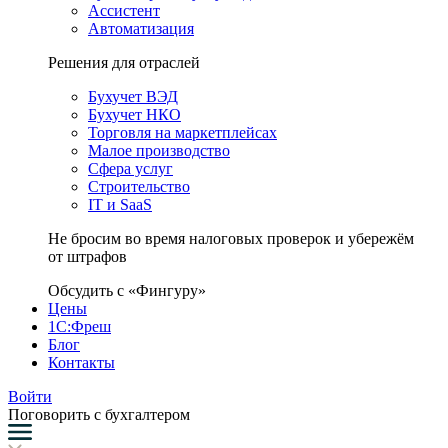
Ассистент
Автоматизация
Решения для отраслей
Бухучет ВЭД
Бухучет НКО
Торговля на маркетплейсах
Малое производство
Сфера услуг
Строительство
IT и SaaS
Не бросим во время налоговых проверок и убережём
от штрафов
Обсудить с «Фингуру»
Цены
1С:Фреш
Блог
Контакты
Войти
Поговорить с бухгалтером