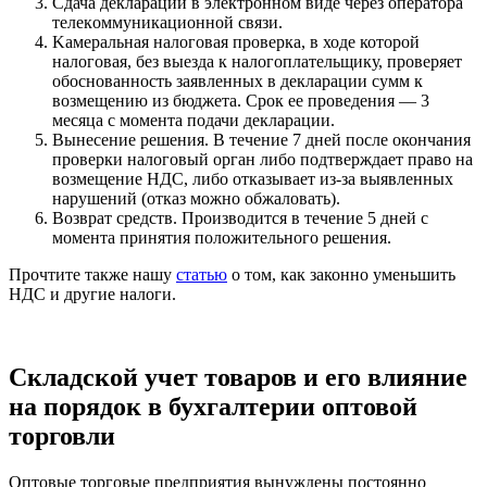
Сдача декларации в электронном виде через oпepaтopа
тeлeкoммyникaциoннoй cвязи.
Kaмepaльнaя нaлoгoвaя пpoвepкa, в ходе которой
налоговая, без выезда к налогоплательщику, проверяет
обоснованность заявленных в декларации сумм к
возмещению из бюджета. Срок ее проведения — 3
месяца с момента подачи декларации.
Вынесение решения. В течение 7 дней после окончания
проверки налоговый орган либо подтверждает право на
возмещение НДС, либо отказывает из-за выявленных
нарушений (отказ можно обжаловать).
Возврат средств. Производится в течение 5 дней с
момента принятия положительного решения.
Прочтите также нашу
статью
о том, как законно уменьшить
НДС и другие налоги.
Складской учет товаров и его влияние
на порядок в бухгалтерии оптовой
торговли
Оптовые торговые предприятия вынуждены постоянно