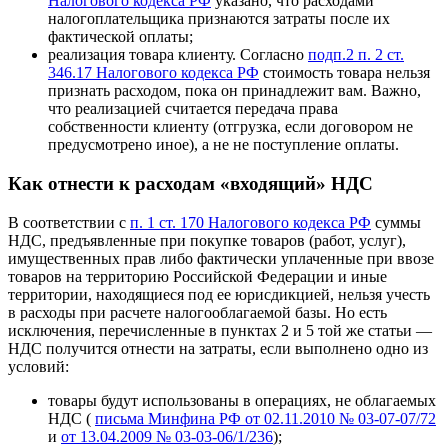
Налогового кодекса РФ
указано, что расходами
налогоплательщика признаются затраты после их
фактической оплаты;
реализация товара клиенту. Согласно
подп.2 п. 2 ст.
346.17 Налогового кодекса РФ
стоимость товара нельзя
признать расходом, пока он принадлежит вам. Важно,
что реализацией считается передача права
собственности клиенту (отгрузка, если договором не
предусмотрено иное), а не не поступление оплаты.
Как отнести к расходам «входящий» НДС
В соответствии с
п. 1 ст. 170 Налогового кодекса РФ
суммы
НДС, предъявленные при покупке товаров (работ, услуг),
имущественных прав либо фактически уплаченные при ввозе
товаров на территорию Российской Федерации и иные
территории, находящиеся под ее юрисдикцией, нельзя учесть
в расходы при расчете налогооблагаемой базы. Но есть
исключения, перечисленные в пунктах 2 и 5 той же статьи —
НДС получится отнести на затраты, если выполнено одно из
условий:
товары будут использованы в операциях, не облагаемых
НДС (
письма Минфина РФ от 02.11.2010 № 03-07-07/72
и
от 13.04.2009 № 03-03-06/1/236
);