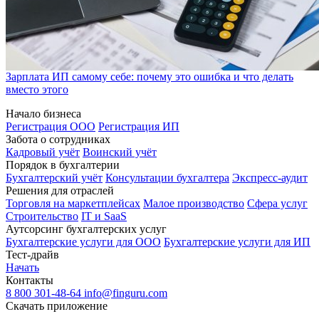
Зарплата ИП самому себе: почему это ошибка и что делать
вместо этого
Начало бизнеса
Регистрация ООО
Регистрация ИП
Забота о сотрудниках
Кадровый учёт
Воинский учёт
Порядок в бухгалтерии
Бухгалтерский учёт
Консультации бухгалтера
Экспресс-аудит
Решения для отраслей
Торговля на маркетплейсах
Малое производство
Сфера услуг
Строительство
IT и SaaS
Аутсорсинг бухгалтерских услуг
Бухгалтерские услуги для ООО
Бухгалтерские услуги для ИП
Тест-драйв
Начать
Контакты
8 800 301-48-64
info@finguru.com
Скачать приложение