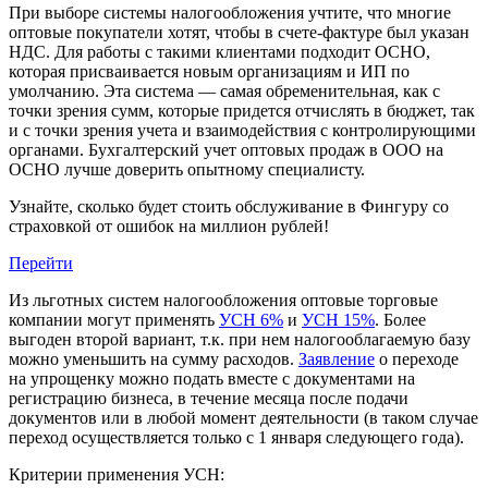
При выборе системы налогообложения учтите, что многие
оптовые покупатели хотят, чтобы в счете-фактуре был указан
НДС. Для работы с такими клиентами подходит ОСНО,
которая присваивается новым организациям и ИП по
умолчанию. Эта система — самая обременительная, как с
точки зрения сумм, которые придется отчислять в бюджет, так
и с точки зрения учета и взаимодействия с контролирующими
органами. Бухгалтерский учет оптовых продаж в ООО на
ОСНО лучше доверить опытному специалисту.
Узнайте, сколько будет стоить обслуживание в Фингуру со
страховкой от ошибок на миллион рублей!
Перейти
Из льготных систем налогообложения оптовые торговые
компании могут применять
УСН 6%
и
УСН 15%
. Более
выгоден второй вариант, т.к. при нем налогооблагаемую базу
можно уменьшить на сумму расходов.
Заявление
о переходе
на упрощенку можно подать вместе с документами на
регистрацию бизнеса, в течение месяца после подачи
документов или в любой момент деятельности (в таком случае
переход осуществляется только с 1 января следующего года).
Критерии применения УСН: