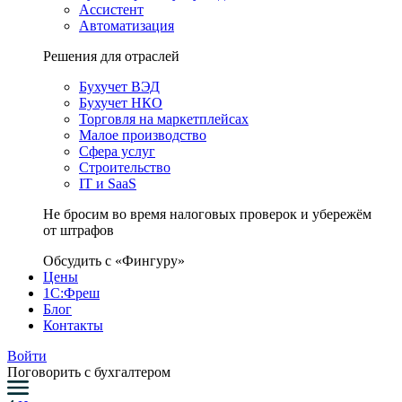
Ассистент
Автоматизация
Решения для отраслей
Бухучет ВЭД
Бухучет НКО
Торговля на маркетплейсах
Малое производство
Сфера услуг
Строительство
IT и SaaS
Не бросим во время налоговых проверок и убережём
от штрафов
Обсудить с «Фингуру»
Цены
1С:Фреш
Блог
Контакты
Войти
Поговорить с бухгалтером