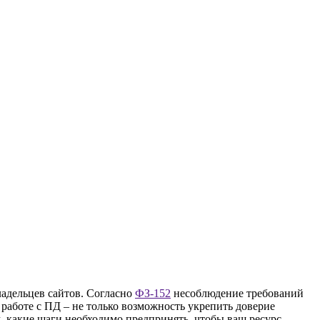
ладельцев сайтов. Согласно
ФЗ-152
несоблюдение требований
работе с ПД – не только возможность укрепить доверие
м, какие шаги необходимо предпринять, чтобы ваш ресурс