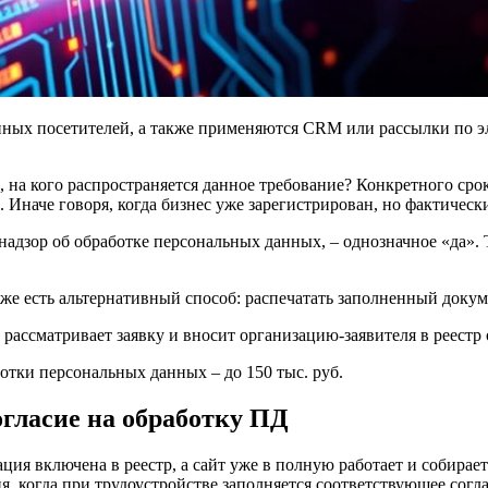
анных посетителей, а также применяются CRM или рассылки по э
е, на кого распространяется данное требование? Конкретного сро
. Иначе говоря, когда бизнес уже зарегистрирован, но фактическ
адзор об обработке персональных данных, – однозначное «да». Т
кже есть альтернативный способ: распечатать заполненный докум
 рассматривает заявку и вносит организацию-заявителя в реестр
отки персональных данных – до 150 тыс. руб.
огласие на обработку ПД
ия включена в реестр, а сайт уже в полную работает и собирает
я, когда при трудоустройстве заполняется соответствующее согла