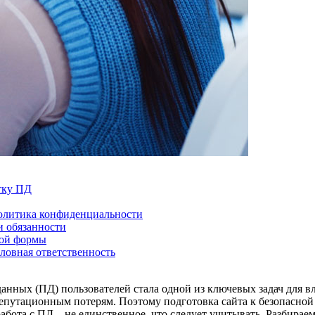
тку ПД
политика конфиденциальности
и обязанности
гой формы
ловная ответственность
нных (ПД) пользователей стала одной из ключевых задач для в
епутационным потерям. Поэтому подготовка сайта к безопасной 
абота с ПД – не единственное, что следует учитывать. Разбирае