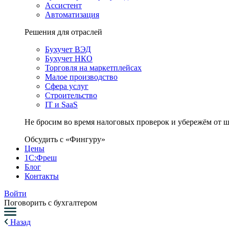
Ассистент
Автоматизация
Решения для отраслей
Бухучет ВЭД
Бухучет НКО
Торговля на маркетплейсах
Малое производство
Сфера услуг
Строительство
IT и SaaS
Не бросим во время налоговых проверок и убережём от 
Обсудить с «Фингуру»
Цены
1С:Фреш
Блог
Контакты
Войти
Поговорить с бухгалтером
Назад