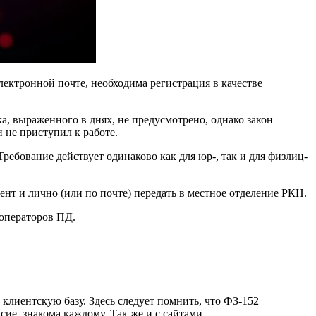
лектронной почте, необходима регистрация в качестве
ка, выраженного в днях, не предусмотрено, однако закон
и не приступил к работе.
ребование действует одинаково как для юр-, так и для физлиц-
ент и лично (или по почте) передать в местное отделение РКН.
 операторов ПД.
 клиентскую базу. Здесь следует помнить, что ФЗ-152
сие, знакома каждому. Так же и с сайтами.