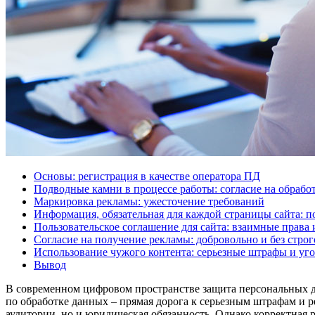
Основы: регистрация в качестве оператора ПД
Подводные камни в процессе работы: согласие на обрабо
Маркировка рекламы: ужесточение требований
Информация, обязательная для каждой страницы сайта: 
Пользовательское соглашение для сайта: взаимные права 
Согласие на получение рекламы: добровольно и без стро
Использование чужого контента: серьезные штрафы и уго
Вывод
В современном цифровом пространстве защита персональных да
по обработке данных – прямая дорога к серьезным штрафам и р
аудитории, но и юридическая обязанность. Однако корректная р