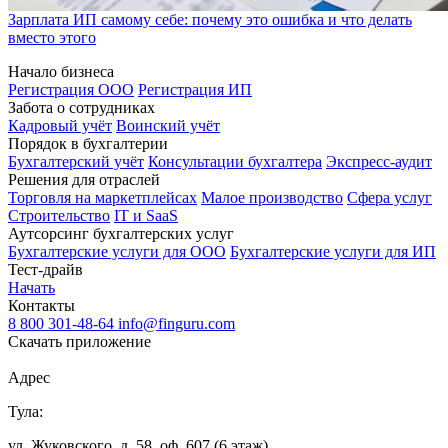
Зарплата ИП самому себе: почему это ошибка и что делать
вместо этого
Начало бизнеса
Регистрация ООО
Регистрация ИП
Забота о сотрудниках
Кадровый учёт
Воинский учёт
Порядок в бухгалтерии
Бухгалтерский учёт
Консультации бухгалтера
Экспресс-аудит
Решения для отраслей
Торговля на маркетплейсах
Малое производство
Сфера услуг
Строительство
IT и SaaS
Аутсорсинг бухгалтерских услуг
Бухгалтерские услуги для ООО
Бухгалтерские услуги для ИП
Тест-драйв
Начать
Контакты
8 800 301-48-64
info@finguru.com
Скачать приложение
Адрес
Тула:
ул. Жуковского, д. 58, оф. 607 (6 этаж)