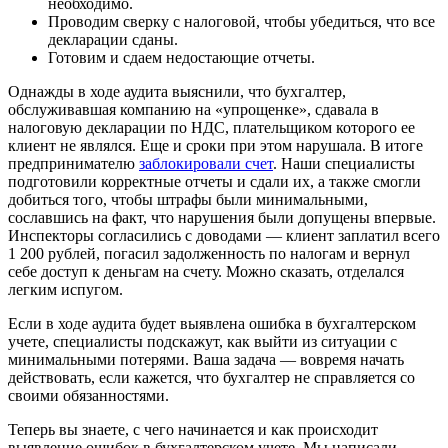
необходимо.
Проводим сверку с налоговой, чтобы убедиться, что все
декларации сданы.
Готовим и сдаем недостающие отчеты.
Однажды в ходе аудита выяснили, что бухгалтер,
обслуживавшая компанию на «упрощенке», сдавала в
налоговую декларации по НДС, плательщиком которого ее
клиент не являлся. Еще и сроки при этом нарушала. В итоге
предпринимателю
заблокировали счет
. Наши специалисты
подготовили корректные отчеты и сдали их, а также смогли
добиться того, чтобы штрафы были минимальными,
сославшись на факт, что нарушения были допущены впервые.
Инспекторы согласились с доводами — клиент заплатил всего
1 200 рублей, погасил задолженность по налогам и вернул
себе доступ к деньгам на счету. Можно сказать, отделался
легким испугом.
Если в ходе аудита будет выявлена ошибка в бухгалтерском
учете, специалисты подскажут, как выйти из ситуации с
минимальными потерями. Ваша задача — вовремя начать
действовать, если кажется, что бухгалтер не справляется со
своими обязанностями.
Теперь вы знаете, с чего начинается и как происходит
выявление ошибок в бухгалтерском учете. Мы написали