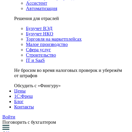
Ассистент
Автоматизация
Решения для отраслей
Бухучет ВЭД
Бухучет НКО
Торговля на маркетплейсах
Малое производство
Сфера услуг
Строительство
IT и SaaS
Не бросим во время налоговых проверок и убережём
от штрафов
Обсудить с «Фингуру»
Цены
1С:Фреш
Блог
Контакты
Войти
Поговорить с бухгалтером