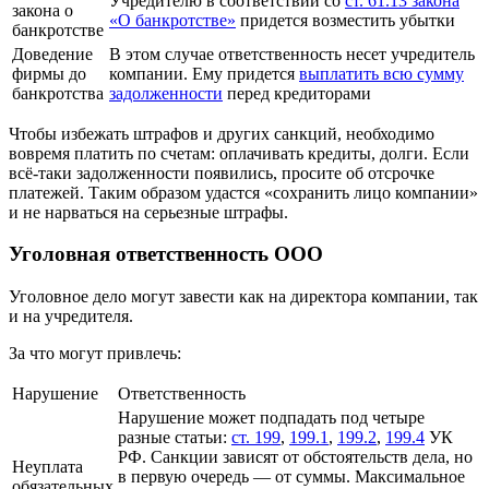
Учредителю в соответствии со
ст. 61.13 закона
закона о
«О банкротстве»
придется возместить убытки
банкротстве
Доведение
В этом случае ответственность несет учредитель
фирмы до
компании. Ему придется
выплатить всю сумму
банкротства
задолженности
перед кредиторами
Чтобы избежать штрафов и других санкций, необходимо
вовремя платить по счетам: оплачивать кредиты, долги. Если
всё-таки задолженности появились, просите об отсрочке
платежей. Таким образом удастся «сохранить лицо компании»
и не нарваться на серьезные штрафы.
Уголовная ответственность ООО
Уголовное дело могут завести как на директора компании, так
и на учредителя.
За что могут привлечь:
Нарушение
Ответственность
Нарушение может подпадать под четыре
разные статьи:
ст. 199
,
199.1
,
199.2
,
199.4
УК
РФ. Санкции зависят от обстоятельств дела, но
Неуплата
в первую очередь — от суммы. Максимальное
обязательных