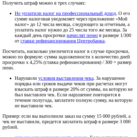
Получить штраф можно в трех случаях:
Не уплатили налог на профессиональный доход
. О его
сумме налоговая уведомляет через приложение «Мой
налог» до 12 числа месяца, следующего за отчетным, а
уплатить налог нужно до 25 числа того же месяца. За
каждый день просрочки
начислят пеню
в размере 1/300
от
ставки рефинансирования Центробанка
.
Посчитать, насколько увеличится налог в случае просрочки,
можно по формуле: сумма задолженности х количество дней
просрочки х 4,25% (ставка рефинансирования) / 300 = размер
пени.
Нарушили
условия выставления чека
. За нарушение
порядка или сроков выдачи чеков при расчетах могут
взыскать штраф в размере 20% от суммы, на которую не
был выставлен чек. Если нарушение повторится в
течение полугода, заплатите полную сумму, на которую
не выставили чек.
Пример: если вы выполнили заказ на сумму 15 000 рублей, а
чек не выставили, придется заплатить штраф в размере 3 000
рублей.