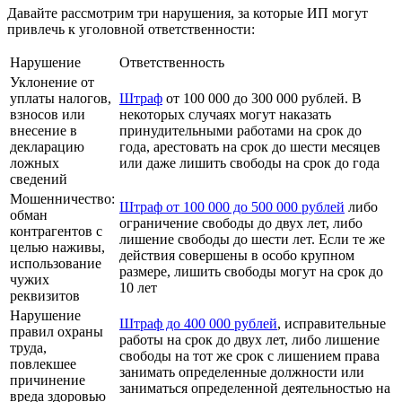
Давайте рассмотрим три нарушения, за которые ИП могут
привлечь к уголовной ответственности:
Нарушение
Ответственность
Уклонение от
уплаты налогов,
Штраф
от 100 000 до 300 000 рублей. В
взносов или
некоторых случаях могут наказать
внесение в
принудительными работами на срок до
декларацию
года, арестовать на срок до шести месяцев
ложных
или даже лишить свободы на срок до года
сведений
Мошенничество:
Штраф от 100 000 до 500 000 рублей
либо
обман
ограничение свободы до двух лет, либо
контрагентов с
лишение свободы до шести лет. Если те же
целью наживы,
действия совершены в особо крупном
использование
размере, лишить свободы могут на срок до
чужих
10 лет
реквизитов
Нарушение
Штраф до 400 000 рублей
, исправительные
правил охраны
работы на срок до двух лет, либо лишение
труда,
свободы на тот же срок с лишением права
повлекшее
занимать определенные должности или
причинение
заниматься определенной деятельностью на
вреда здоровью