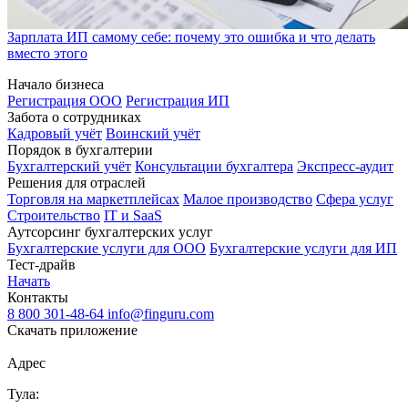
Зарплата ИП самому себе: почему это ошибка и что делать
вместо этого
Начало бизнеса
Регистрация ООО
Регистрация ИП
Забота о сотрудниках
Кадровый учёт
Воинский учёт
Порядок в бухгалтерии
Бухгалтерский учёт
Консультации бухгалтера
Экспресс-аудит
Решения для отраслей
Торговля на маркетплейсах
Малое производство
Сфера услуг
Строительство
IT и SaaS
Аутсорсинг бухгалтерских услуг
Бухгалтерские услуги для ООО
Бухгалтерские услуги для ИП
Тест-драйв
Начать
Контакты
8 800 301-48-64
info@finguru.com
Скачать приложение
Адрес
Тула: