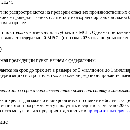
 2024).
прет не распространяется на проверки опасных производственных
новые проверки – однако для них у надзорных органов должны бы
тва и прочее.
авки по страховым взносам для субъектов МСП. Однако понижен
превышает федеральный МРОТ (с начала 2023 года он установлен в
)
жая предыдущий пункт, начнём с федеральных:
яется на срок до трёх лет в размере от 3 миллионов до 1 миллиа
одернизацию и строительство, а также не рефинансирование им
ечении этого срока банк имеет право поменять ставку в зависи
ый кредит для малого и микробизнеса по ставке не более 15% ра
я по этой программе могут получить кредит в размере до 200 м
на него могут только предприятия, занятые в
приоритетных для го
кве