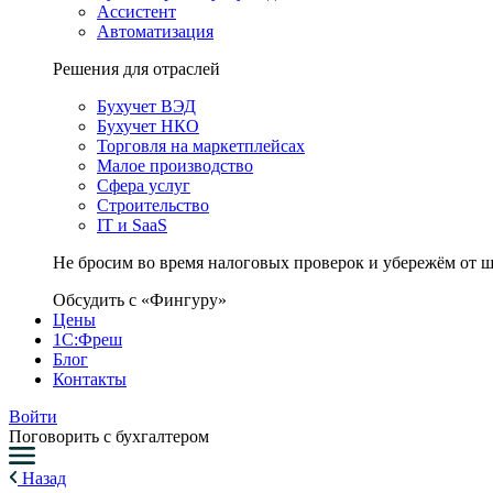
Ассистент
Автоматизация
Решения для отраслей
Бухучет ВЭД
Бухучет НКО
Торговля на маркетплейсах
Малое производство
Сфера услуг
Строительство
IT и SaaS
Не бросим во время налоговых проверок и убережём от 
Обсудить с «Фингуру»
Цены
1С:Фреш
Блог
Контакты
Войти
Поговорить с бухгалтером
Назад