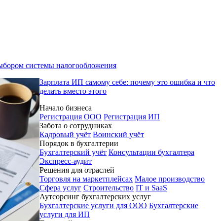
выбором системы налогообложения
Зарплата ИП самому себе: почему это ошибка и что
делать вместо этого
Начало бизнеса
Регистрация ООО
Регистрация ИП
Забота о сотрудниках
Кадровый учёт
Воинский учёт
Порядок в бухгалтерии
Бухгалтерский учёт
Консультации бухгалтера
Экспресс-аудит
Решения для отраслей
Торговля на маркетплейсах
Малое производство
Сфера услуг
Строительство
IT и SaaS
Аутсорсинг бухгалтерских услуг
Бухгалтерские услуги для ООО
Бухгалтерские
услуги для ИП