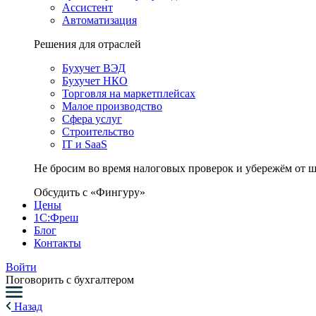
Ассистент
Автоматизация
Решения для отраслей
Бухучет ВЭД
Бухучет НКО
Торговля на маркетплейсах
Малое производство
Сфера услуг
Строительство
IT и SaaS
Не бросим во время налоговых проверок и убережём от 
Обсудить с «Фингуру»
Цены
1С:Фреш
Блог
Контакты
Войти
Поговорить с бухгалтером
Назад