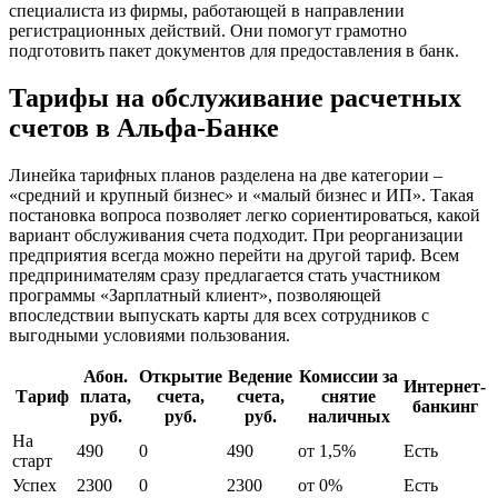
специалиста из фирмы, работающей в направлении
регистрационных действий. Они помогут грамотно
подготовить пакет документов для предоставления в банк.
Тарифы на обслуживание расчетных
счетов в Альфа-Банке
Линейка тарифных планов разделена на две категории –
«средний и крупный бизнес» и «малый бизнес и ИП». Такая
постановка вопроса позволяет легко сориентироваться, какой
вариант обслуживания счета подходит. При реорганизации
предприятия всегда можно перейти на другой тариф. Всем
предпринимателям сразу предлагается стать участником
программы «Зарплатный клиент», позволяющей
впоследствии выпускать карты для всех сотрудников с
выгодными условиями пользования.
Абон.
Открытие
Ведение
Комиссии за
Интернет-
Тариф
плата,
счета,
счета,
снятие
банкинг
руб.
руб.
руб.
наличных
На
490
0
490
от 1,5%
Есть
старт
Успех
2300
0
2300
от 0%
Есть