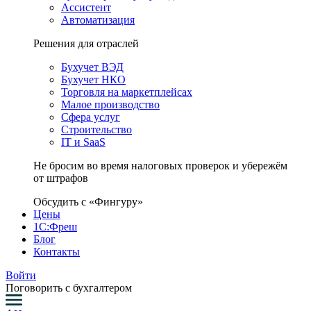
Ассистент
Автоматизация
Решения для отраслей
Бухучет ВЭД
Бухучет НКО
Торговля на маркетплейсах
Малое производство
Сфера услуг
Строительство
IT и SaaS
Не бросим во время налоговых проверок и убережём
от штрафов
Обсудить с «Фингуру»
Цены
1С:Фреш
Блог
Контакты
Войти
Поговорить с бухгалтером