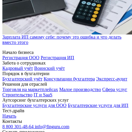
Зарплата ИП самому себе: почему это ошибка и что делать
вместо этого
Начало бизнеса
Регистрация ООО
Регистрация ИП
Забота о сотрудниках
Кадровый учёт
Воинский учёт
Порядок в бухгалтерии
Бухгалтерский учёт
Консультации бухгалтера
Экспресс-аудит
Решения для отраслей
Торговля на маркетплейсах
Малое производство
Сфера услуг
Строительство
IT и SaaS
Аутсорсинг бухгалтерских услуг
Бухгалтерские услуги для ООО
Бухгалтерские услуги для ИП
Тест-драйв
Начать
Контакты
8 800 301-48-64
info@finguru.com
Скачать приложение