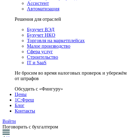
Ассистент
Автоматизация
Решения для отраслей
Бухучет ВЭД
Бухучет НКО
Торговля на маркетплейсах
Малое производство
Сфера услуг
Строительство
IT и SaaS
Не бросим во время налоговых проверок и убережём
от штрафов
Обсудить с «Фингуру»
Цены
1С:Фреш
Блог
Контакты
Войти
Поговорить с бухгалтером