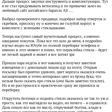
Дальше процесс закупки инструмента и комплектующих. Тут
я не стал придумывать велосипед и по привычке залез на
любимый сайт китайского барахла Ali …
Выбрал проверенного продавца, подобрал набор отверток и
скребков, присоску ну и конечно же голубой корпус в
комплекте с зелеными стеклышками.
Теперь наступил самый мучительный процесс, а именно
ожидание покупок. Пока все это шло до меня, я подробно
изучал видео на Ютубе по полной переборке телефона и
именно в этот момент я понял, что переклейка стекла – будет
не легкой задачей и может я все затеял зря
Прошла пара недель и вот наконец я получил заветное
извещение и с довольным лицом иду на почту. Открыв
посылку был приятно удивлен, цвет корпуса оказался очень
насыщенными и точно копировал цвет из брэнд бука, что
нельзя было сказать про стекла (они были заметно тусклее).
Но я не расстроился и практически сразу же принялся за
переборку.
Открутить болтики и поднять стекло оказалось не так то уж и
просто, как это выглядело на видео, но ничего – я справился.
Даль пошло все как по маслу, откручивай болтик, клади в
сторонку и запоминай последовательность действий