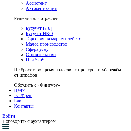
Ассистент
Автоматизация
Решения для отраслей
Бухучет ВЭД
Бухучет НКО
Торговля на маркетплейсах
Малое производство
Сфера услуг
Строительство
IT и SaaS
Не бросим во время налоговых проверок и убережём
от штрафов
Обсудить с «Фингуру»
Цены
1С:Фреш
Блог
Контакты
Войти
Поговорить с бухгалтером