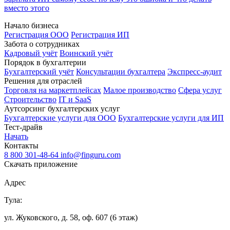
вместо этого
Начало бизнеса
Регистрация ООО
Регистрация ИП
Забота о сотрудниках
Кадровый учёт
Воинский учёт
Порядок в бухгалтерии
Бухгалтерский учёт
Консультации бухгалтера
Экспресс-аудит
Решения для отраслей
Торговля на маркетплейсах
Малое производство
Сфера услуг
Строительство
IT и SaaS
Аутсорсинг бухгалтерских услуг
Бухгалтерские услуги для ООО
Бухгалтерские услуги для ИП
Тест-драйв
Начать
Контакты
8 800 301-48-64
info@finguru.com
Скачать приложение
Адрес
Тула:
ул. Жуковского, д. 58, оф. 607 (6 этаж)