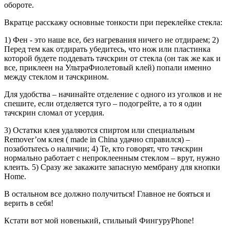
обороте.
Вкратце расскажу основные тонкости при переклейке стекла:
1) Фен - это наше все, без нагревания ничего не отдираем; 2)
Перед тем как отдирать убедитесь, что нож или пластинка
которой будете поддевать тачскрин от стекла (он так же как и
все, приклеен на УльтраФиолетовый клей) попали именно
между стеклом и тачскрином.
Для удобства – начинайте отделение с одного из уголков и не
спешите, если отделяется туго – подогрейте, а то я один
тачскрин сломал от усердия.
3) Остатки клея удаляются спиртом или специальным
Remover’ом клея ( made in China удачно справился) –
позаботьтесь о наличии; 4) Те, кто говорят, что тачскрин
нормально работает с непроклеенным стеклом – врут, нужно
клеить. 5) Сразу же закажите запасную мембрану для кнопки
Home.
В остальном все должно получиться! Главное не бояться и
верить в себя!
Кстати вот мой новенький, стильный ФингуруPhone!