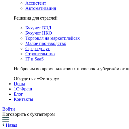
Ассистент
Автоматизация
Решения для отраслей
Бухучет ВЭД
Бухучет НКО
Торговля на маркетплейсах
Малое производство
Сфера услуг
Строительство
IT и SaaS
Не бросим во время налоговых проверок и убережём от 
Обсудить с «Фингуру»
Цены
1С:Фреш
Блог
Контакты
Войти
Поговорить с бухгалтером
Назад