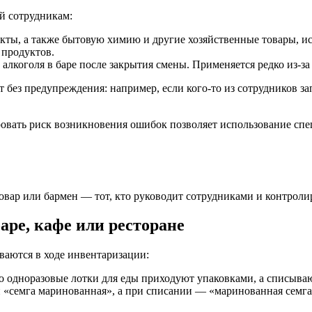
й сотрудникам:
укты, а также бытовую химию и другие хозяйственные товары, и
 продуктов.
алкоголя в баре после закрытия смены. Применяется редко из-за
ез предупреждения: например, если кого-то из сотрудников зап
вать риск возникновения ошибок позволяет использование спец
вар или бармен — тот, кто руководит сотрудниками и контролир
аре, кафе или ресторане
ваются в ходе инвентаризации:
о одноразовые лотки для еды приходуют упаковками, а списыва
 «семга маринованная», а при списании — «маринованная семга