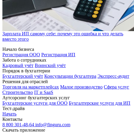
Зарплата ИП самому себе: почему это ошибка и что делать
вместо этого
Начало бизнеса
Регистрация ООО
Регистрация ИП
Забота о сотрудниках
Кадровый учёт
Воинский учёт
Порядок в бухгалтерии
Бухгалтерский учёт
Консультации бухгалтера
Экспресс-аудит
Решения для отраслей
Торговля на маркетплейсах
Малое производство
Сфера услуг
Строительство
IT и SaaS
Аутсорсинг бухгалтерских услуг
Бухгалтерские услуги для ООО
Бухгалтерские услуги для ИП
Тест-драйв
Начать
Контакты
8 800 301-48-64
info@finguru.com
Скачать приложение