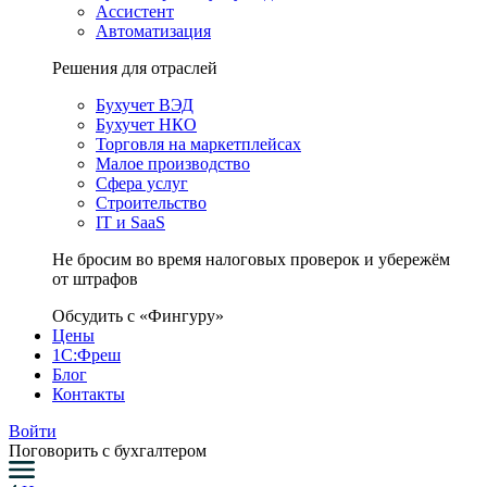
Ассистент
Автоматизация
Решения для отраслей
Бухучет ВЭД
Бухучет НКО
Торговля на маркетплейсах
Малое производство
Сфера услуг
Строительство
IT и SaaS
Не бросим во время налоговых проверок и убережём
от штрафов
Обсудить с «Фингуру»
Цены
1С:Фреш
Блог
Контакты
Войти
Поговорить с бухгалтером