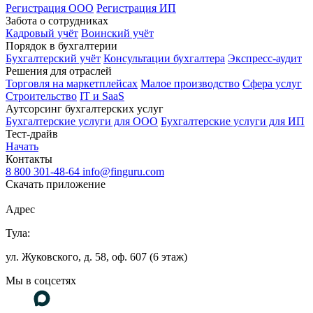
Регистрация ООО
Регистрация ИП
Забота о сотрудниках
Кадровый учёт
Воинский учёт
Порядок в бухгалтерии
Бухгалтерский учёт
Консультации бухгалтера
Экспресс-аудит
Решения для отраслей
Торговля на маркетплейсах
Малое производство
Сфера услуг
Строительство
IT и SaaS
Аутсорсинг бухгалтерских услуг
Бухгалтерские услуги для ООО
Бухгалтерские услуги для ИП
Тест-драйв
Начать
Контакты
8 800 301-48-64
info@finguru.com
Скачать приложение
Адрес
Тула:
ул. Жуковского, д. 58, оф. 607 (6 этаж)
Мы в соцсетях