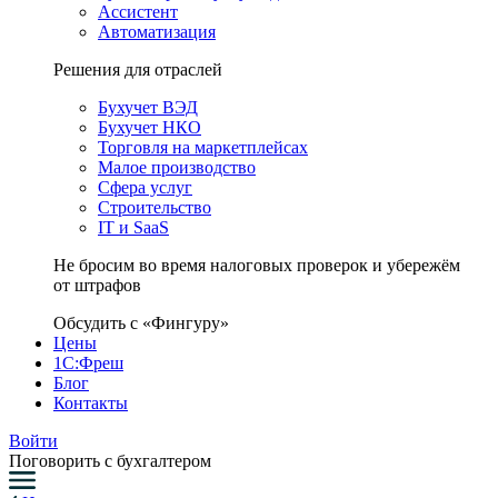
Ассистент
Автоматизация
Решения для отраслей
Бухучет ВЭД
Бухучет НКО
Торговля на маркетплейсах
Малое производство
Сфера услуг
Строительство
IT и SaaS
Не бросим во время налоговых проверок и убережём
от штрафов
Обсудить с «Фингуру»
Цены
1С:Фреш
Блог
Контакты
Войти
Поговорить с бухгалтером