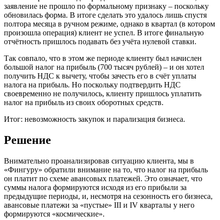
заявление не прошло по формальному признаку – поскольку
обновилась форма. В итоге сделать это удалось лишь спустя
полтора месяца в ручном режиме, однако в квартал (в котором
произошла операция) клиент не успел. В итоге финальную
отчётность пришлось подавать без учёта нулевой ставки.
Так совпало, что в этом же периоде клиенту был начислен
большой налог на прибыль (700 тысяч рублей) – и он хотел
получить НДС к вычету, чтобы зачесть его в счёт уплаты
налога на прибыль. Но поскольку подтвердить НДС
своевременно не получилось, клиенту пришлось уплатить
налог на прибыль из своих оборотных средств.
Итог: невозможность закупок и парализация бизнеса.
Решение
Внимательно проанализировав ситуацию клиента, мы в
«Фингуру» обратили внимание на то, что налог на прибыль
он платит по схеме авансовых платежей. Это означает, что
суммы налога формируются исходя из его прибыли за
предыдущие периоды, и, несмотря на сезонность его бизнеса,
авансовые платежи за «пустые» III и IV кварталы у него
формируются «космические».