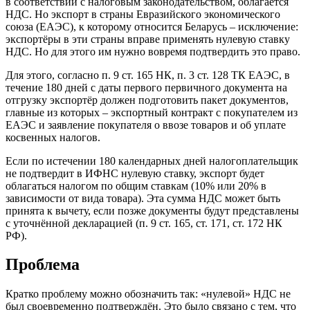
в соответствии с налоговым законодательством, облагается
НДС. Но экспорт в страны Евразийского экономического
союза (ЕАЭС), к которому относится Беларусь – исключение:
экспортёры в эти страны вправе применять нулевую ставку
НДС. Но для этого им нужно вовремя подтвердить это право.
Для этого, согласно п. 9 ст. 165 НК, п. 3 ст. 128 ТК ЕАЭС, в
течение 180 дней с даты первого первичного документа на
отгрузку экспортёр должен подготовить пакет документов,
главные из которых – экспортный контракт с покупателем из
ЕАЭС и заявление покупателя о ввозе товаров и об уплате
косвенных налогов.
Если по истечении 180 календарных дней налогоплательщик
не подтвердит в ИФНС нулевую ставку, экспорт будет
облагаться налогом по общим ставкам (10% или 20% в
зависимости от вида товара). Эта сумма НДС может быть
принята к вычету, если позже документы будут представлены
с уточнённой декларацией (п. 9 ст. 165, ст. 171, ст. 172 НК
РФ).
Проблема
Кратко проблему можно обозначить так: «нулевой» НДС не
был своевременно подтверждён. Это было связано с тем, что