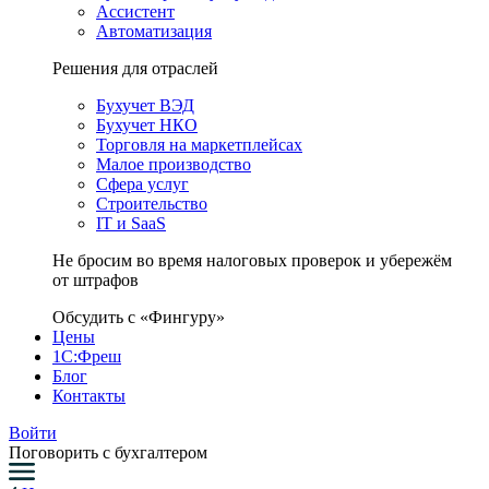
Ассистент
Автоматизация
Решения для отраслей
Бухучет ВЭД
Бухучет НКО
Торговля на маркетплейсах
Малое производство
Сфера услуг
Строительство
IT и SaaS
Не бросим во время налоговых проверок и убережём
от штрафов
Обсудить с «Фингуру»
Цены
1С:Фреш
Блог
Контакты
Войти
Поговорить с бухгалтером