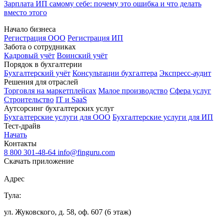
Зарплата ИП самому себе: почему это ошибка и что делать
вместо этого
Начало бизнеса
Регистрация ООО
Регистрация ИП
Забота о сотрудниках
Кадровый учёт
Воинский учёт
Порядок в бухгалтерии
Бухгалтерский учёт
Консультации бухгалтера
Экспресс-аудит
Решения для отраслей
Торговля на маркетплейсах
Малое производство
Сфера услуг
Строительство
IT и SaaS
Аутсорсинг бухгалтерских услуг
Бухгалтерские услуги для ООО
Бухгалтерские услуги для ИП
Тест-драйв
Начать
Контакты
8 800 301-48-64
info@finguru.com
Скачать приложение
Адрес
Тула:
ул. Жуковского, д. 58, оф. 607 (6 этаж)