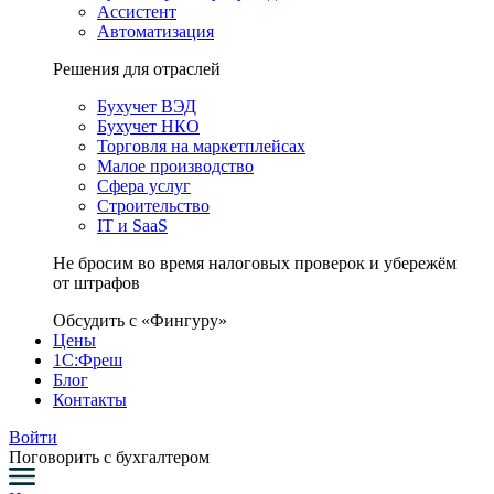
Ассистент
Автоматизация
Решения для отраслей
Бухучет ВЭД
Бухучет НКО
Торговля на маркетплейсах
Малое производство
Сфера услуг
Строительство
IT и SaaS
Не бросим во время налоговых проверок и убережём
от штрафов
Обсудить с «Фингуру»
Цены
1С:Фреш
Блог
Контакты
Войти
Поговорить с бухгалтером