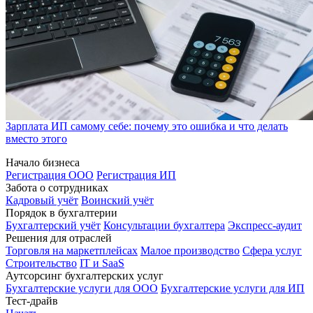
Зарплата ИП самому себе: почему это ошибка и что делать
вместо этого
Начало бизнеса
Регистрация ООО
Регистрация ИП
Забота о сотрудниках
Кадровый учёт
Воинский учёт
Порядок в бухгалтерии
Бухгалтерский учёт
Консультации бухгалтера
Экспресс-аудит
Решения для отраслей
Торговля на маркетплейсах
Малое производство
Сфера услуг
Строительство
IT и SaaS
Аутсорсинг бухгалтерских услуг
Бухгалтерские услуги для ООО
Бухгалтерские услуги для ИП
Тест-драйв