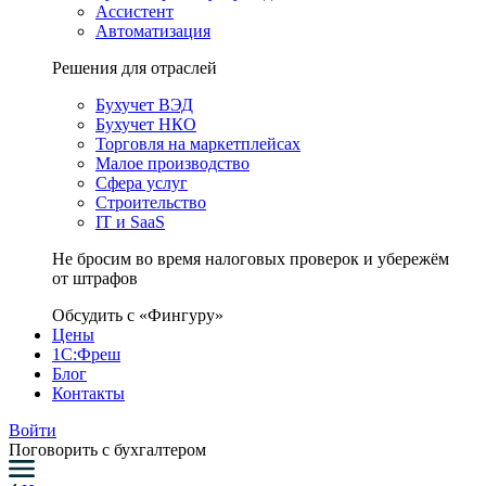
Ассистент
Автоматизация
Решения для отраслей
Бухучет ВЭД
Бухучет НКО
Торговля на маркетплейсах
Малое производство
Сфера услуг
Строительство
IT и SaaS
Не бросим во время налоговых проверок и убережём
от штрафов
Обсудить с «Фингуру»
Цены
1С:Фреш
Блог
Контакты
Войти
Поговорить с бухгалтером