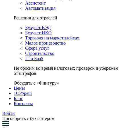
Ассистент
Автоматизация
Решения для отраслей
Бухучет ВЭД
Бухучет НКО
Торговля на маркетплейсах
Малое производство
Сфера услуг
Строительство
IT и SaaS
Не бросим во время налоговых проверок и убережём
от штрафов
Обсудить с «Фингуру»
Цены
1С:Фреш
Блог
Контакты
Войти
Поговорить с бухгалтером