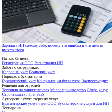
Зарплата ИП самому себе: почему это ошибка и что делать
вместо этого
Начало бизнеса
Регистрация ООО
Регистрация ИП
Забота о сотрудниках
Кадровый учёт
Воинский учёт
Порядок в бухгалтерии
Бухгалтерский учёт
Консультации бухгалтера
Экспресс-аудит
Решения для отраслей
Торговля на маркетплейсах
Малое производство
Сфера услуг
Строительство
IT и SaaS
Аутсорсинг бухгалтерских услуг
Бухгалтерские услуги для ООО
Бухгалтерские услуги для ИП
Тест-драйв