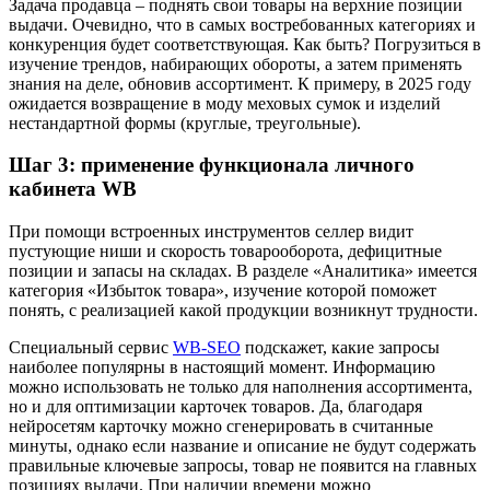
Задача продавца – поднять свои товары на верхние позиции
выдачи. Очевидно, что в самых востребованных категориях и
конкуренция будет соответствующая. Как быть? Погрузиться в
изучение трендов, набирающих обороты, а затем применять
знания на деле, обновив ассортимент. К примеру, в 2025 году
ожидается возвращение в моду меховых сумок и изделий
нестандартной формы (круглые, треугольные).
Шаг 3: применение функционала личного
кабинета WB
При помощи встроенных инструментов селлер видит
пустующие ниши и скорость товарооборота, дефицитные
позиции и запасы на складах. В разделе «Аналитика» имеется
категория «Избыток товара», изучение которой поможет
понять, с реализацией какой продукции возникнут трудности.
Специальный сервис
WB-SEO
подскажет, какие запросы
наиболее популярны в настоящий момент. Информацию
можно использовать не только для наполнения ассортимента,
но и для оптимизации карточек товаров. Да, благодаря
нейросетям карточку можно сгенерировать в считанные
минуты, однако если название и описание не будут содержать
правильные ключевые запросы, товар не появится на главных
позициях выдачи. При наличии времени можно