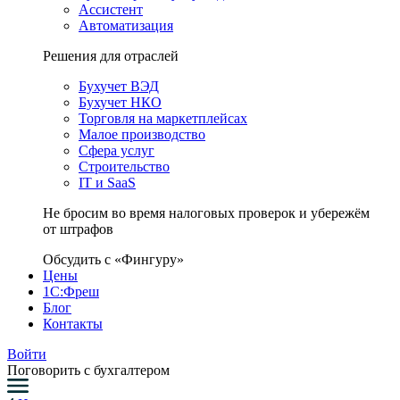
Ассистент
Автоматизация
Решения для отраслей
Бухучет ВЭД
Бухучет НКО
Торговля на маркетплейсах
Малое производство
Сфера услуг
Строительство
IT и SaaS
Не бросим во время налоговых проверок и убережём
от штрафов
Обсудить с «Фингуру»
Цены
1С:Фреш
Блог
Контакты
Войти
Поговорить с бухгалтером