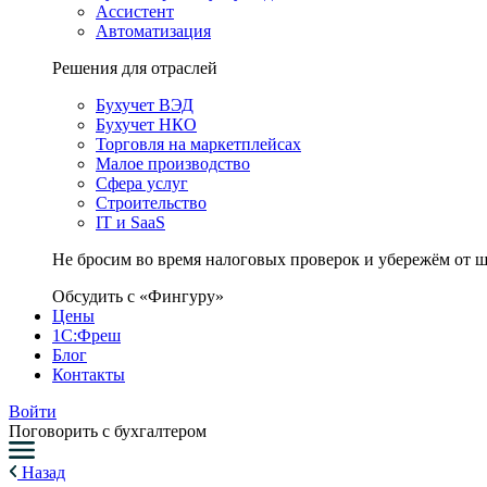
Ассистент
Автоматизация
Решения для отраслей
Бухучет ВЭД
Бухучет НКО
Торговля на маркетплейсах
Малое производство
Сфера услуг
Строительство
IT и SaaS
Не бросим во время налоговых проверок и убережём от 
Обсудить с «Фингуру»
Цены
1С:Фреш
Блог
Контакты
Войти
Поговорить с бухгалтером
Назад