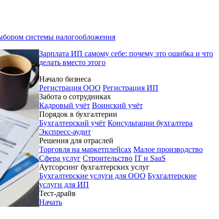
выбором системы налогообложения
Зарплата ИП самому себе: почему это ошибка и что
делать вместо этого
Начало бизнеса
Регистрация ООО
Регистрация ИП
Забота о сотрудниках
Кадровый учёт
Воинский учёт
Порядок в бухгалтерии
Бухгалтерский учёт
Консультации бухгалтера
Экспресс-аудит
Решения для отраслей
Торговля на маркетплейсах
Малое производство
Сфера услуг
Строительство
IT и SaaS
Аутсорсинг бухгалтерских услуг
Бухгалтерские услуги для ООО
Бухгалтерские
услуги для ИП
Тест-драйв
Начать