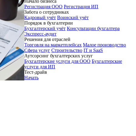
Начало бизнеса
Регистрация ООО
Регистрация ИП
Забота о сотрудниках
Кадровый учёт
Воинский учёт
Порядок в бухгалтерии
Бухгалтерский учёт
Консультации бухгалтера
Экспресс-аудит
Решения для отраслей
Торговля на маркетплейсах
Малое производство
Сфера услуг
Строительство
IT и SaaS
Аутсорсинг бухгалтерских услуг
Бухгалтерские услуги для ООО
Бухгалтерские
услуги для ИП
Тест-драйв
Начать