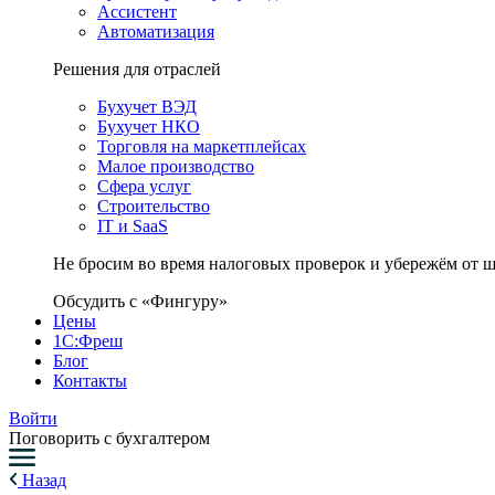
Ассистент
Автоматизация
Решения для отраслей
Бухучет ВЭД
Бухучет НКО
Торговля на маркетплейсах
Малое производство
Сфера услуг
Строительство
IT и SaaS
Не бросим во время налоговых проверок и убережём от 
Обсудить с «Фингуру»
Цены
1С:Фреш
Блог
Контакты
Войти
Поговорить с бухгалтером
Назад