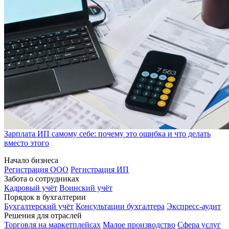
Зарплата ИП самому себе: почему это ошибка и что делать
вместо этого
Начало бизнеса
Регистрация ООО
Регистрация ИП
Забота о сотрудниках
Кадровый учёт
Воинский учёт
Порядок в бухгалтерии
Бухгалтерский учёт
Консультации бухгалтера
Экспресс-аудит
Решения для отраслей
Торговля на маркетплейсах
Малое производство
Сфера услуг