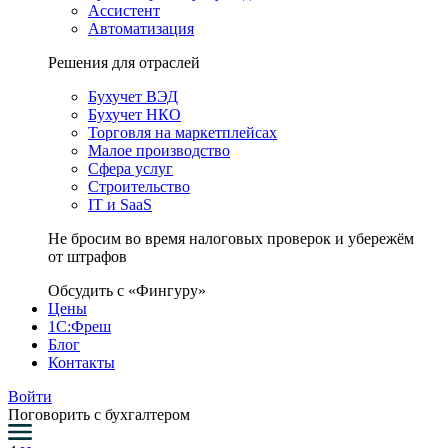
Ассистент
Автоматизация
Решения для отраслей
Бухучет ВЭД
Бухучет НКО
Торговля на маркетплейсах
Малое производство
Сфера услуг
Строительство
IT и SaaS
Не бросим во время налоговых проверок и убережём
от штрафов
Обсудить с «Фингуру»
Цены
1С:Фреш
Блог
Контакты
Войти
Поговорить с бухгалтером