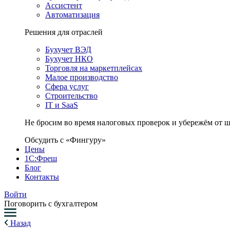
Ассистент
Автоматизация
Решения для отраслей
Бухучет ВЭД
Бухучет НКО
Торговля на маркетплейсах
Малое производство
Сфера услуг
Строительство
IT и SaaS
Не бросим во время налоговых проверок и убережём от 
Обсудить с «Фингуру»
Цены
1С:Фреш
Блог
Контакты
Войти
Поговорить с бухгалтером
Назад