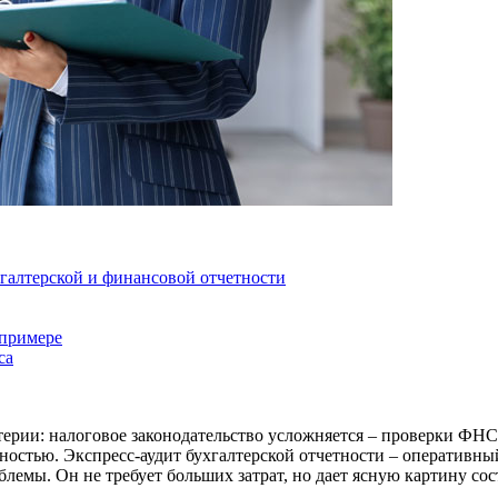
хгалтерской и финансовой отчетности
 примере
са
ерии: налоговое законодательство усложняется – проверки ФНС с
ностью. Экспресс-аудит бухгалтерской отчетности – оперативны
лемы. Он не требует больших затрат, но дает ясную картину сос