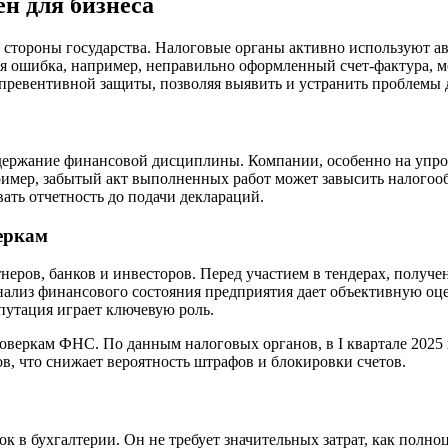
н для бизнеса
о стороны государства. Налоговые органы активно используют 
я ошибка, например, неправильно оформленный счет-фактура, м
 превентивной защиты, позволяя выявить и устранить проблемы 
ддержание финансовой дисциплины. Компании, особенно на упр
имер, забытый акт выполненных работ может завысить налогообл
ать отчетность до подачи деклараций.
еркам
неров, банков и инвесторов. Перед участием в тендерах, полу
ализ финансового состояния предприятия дает объективную оцен
епутация играет ключевую роль.
оверкам ФНС. По данным налоговых органов, в I квартале 2025
в, что снижает вероятность штрафов и блокировки счетов.
 в бухгалтерии. Он не требует значительных затрат, как полноц