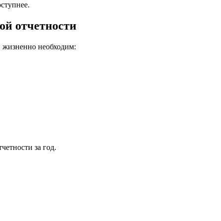
оступнее.
вой отчетности
н жизненно необходим:
четности за год.